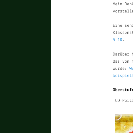
Mein Dan
vorstell
Eine seh
Klassens
5-10
.
Darüber 
das von 
wurde:
W
beispiel
Oberstuf
CD-Portr