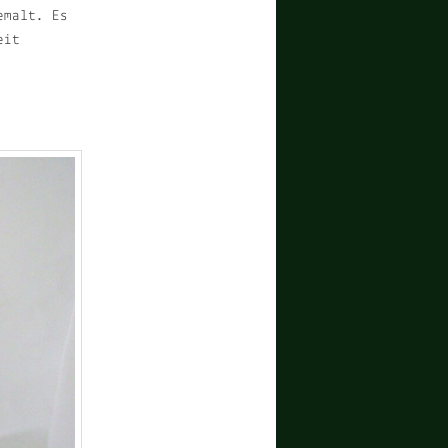
emalt. Es
eit