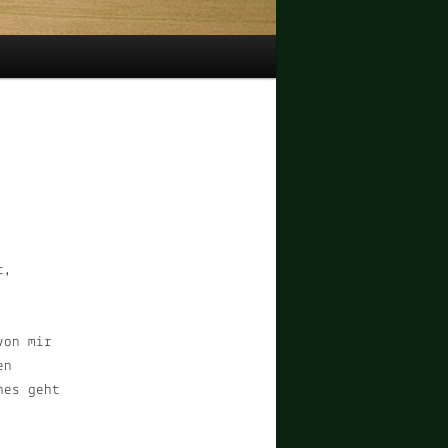
t,
von mir
en
hes geht