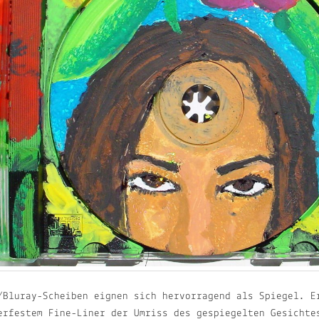
/Bluray-Scheiben eignen sich hervorragend als Spiegel. E
erfestem Fine-Liner der Umriss des gespiegelten Gesichte