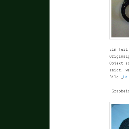
Ein Teil
Original
Objekt s
zeigt, w
Bild „
La
Grabbei