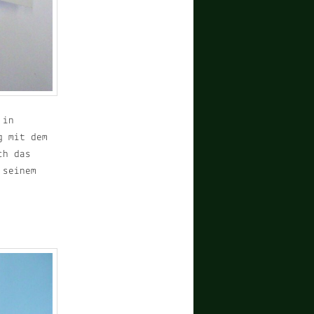
 in
g mit dem
ch das
 seinem