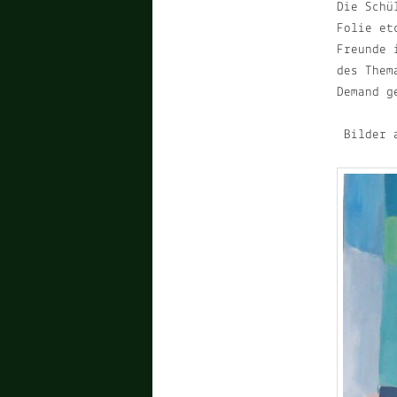
Die Schü
Folie et
Freunde 
des Them
Demand g
Bilder a