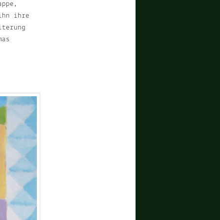
appe,
ihn ihre
iterung
mas