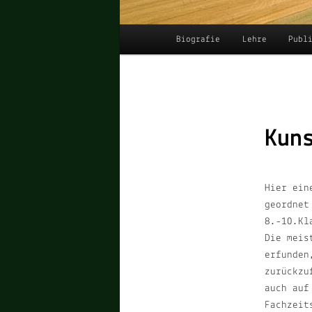
Hauptmenü
Biografie
Lehre
Publ
Kun
Hier ein
geordne
8.-10.K
Die meis
erfunden
zurückzu
auch auf
Fachzeit