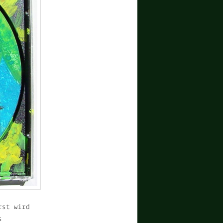
rst wird
s