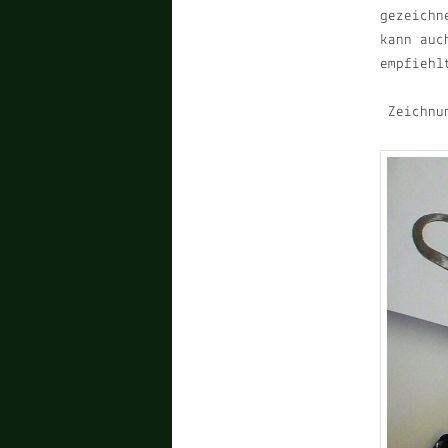
gezeichn
kann auc
empfiehl
Zeichnun