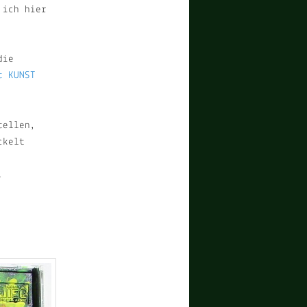
 ich hier
die
t KUNST
tellen,
ckelt
.